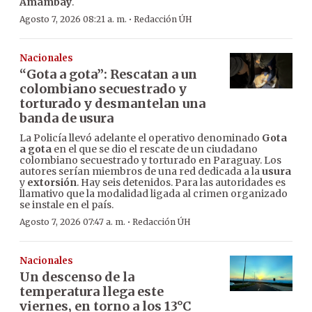
Amambay
.
·
Agosto 7, 2026 08:21 a. m.
Redacción ÚH
Nacionales
“Gota a gota”: Rescatan a un
colombiano secuestrado y
torturado y desmantelan una
banda de usura
La Policía llevó adelante el operativo denominado
Gota
a gota
en el que se dio el rescate de un ciudadano
colombiano secuestrado y torturado en Paraguay. Los
autores serían miembros de una red dedicada a la
usura
y
extorsión
. Hay seis detenidos. Para las autoridades es
llamativo que la modalidad ligada al crimen organizado
se instale en el país.
·
Agosto 7, 2026 07:47 a. m.
Redacción ÚH
Nacionales
Un descenso de la
temperatura llega este
viernes, en torno a los 13°C