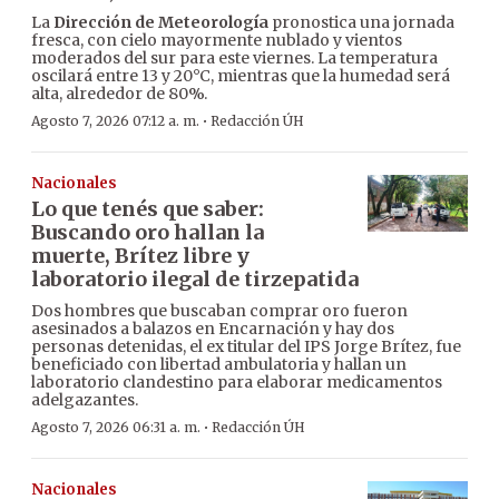
La
Dirección de Meteorología
pronostica una jornada
fresca, con cielo mayormente nublado y vientos
moderados del sur para este viernes. La temperatura
oscilará entre 13 y 20°C, mientras que la humedad será
alta, alrededor de 80%.
·
Agosto 7, 2026 07:12 a. m.
Redacción ÚH
Nacionales
Lo que tenés que saber:
Buscando oro hallan la
muerte, Brítez libre y
laboratorio ilegal de tirzepatida
Dos hombres que buscaban comprar oro fueron
asesinados a balazos en Encarnación y hay dos
personas detenidas, el ex titular del IPS Jorge Brítez, fue
beneficiado con libertad ambulatoria y hallan un
laboratorio clandestino para elaborar medicamentos
adelgazantes.
·
Agosto 7, 2026 06:31 a. m.
Redacción ÚH
Nacionales