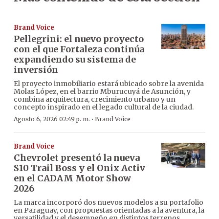
Brand Voice
Pellegrini: el nuevo proyecto
con el que Fortaleza continúa
expandiendo su sistema de
inversión
El proyecto inmobiliario estará ubicado sobre la avenida
Molas López, en el barrio Mburucuyá de Asunción, y
combina arquitectura, crecimiento urbano y un
concepto inspirado en el legado cultural de la ciudad.
·
Agosto 6, 2026 02:49 p. m.
Brand Voice
Brand Voice
Chevrolet presentó la nueva
S10 Trail Boss y el Onix Activ
en el CADAM Motor Show
2026
La marca incorporó dos nuevos modelos a su portafolio
en Paraguay, con propuestas orientadas a la aventura, la
versatilidad y el desempeño en distintos terrenos.