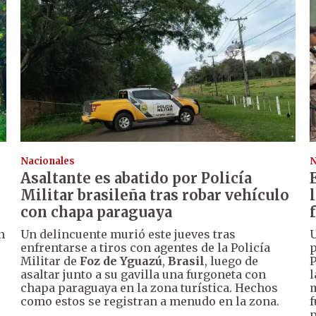
Nacionales
N
Asaltante es abatido por Policía
Militar brasileña tras robar vehículo
con chapa paraguaya
n
Un delincuente murió este jueves tras
U
enfrentarse a tiros con agentes de la Policía
p
Militar de
Foz de Yguazú
,
Brasil
, luego de
P
asaltar junto a su gavilla una furgoneta con
l
chapa paraguaya en la zona turística. Hechos
m
como estos se registran a menudo en la zona.
f
p