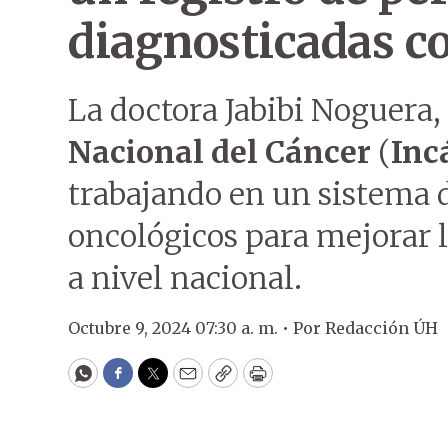
diagnosticadas c
La doctora Jabibi Noguera,
Nacional del Cáncer
(
Inc
trabajando en un sistema
oncológicos para mejorar 
a nivel nacional.
Octubre 9, 2024 07:30 a. m. •
Por
Redacción ÚH
WhatsApp
Facebook
Twitter
Email
Copy
Print