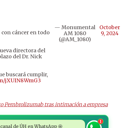
— Monumental
October
s con cáncer en todo
AM 1080
9, 2024
(@AM_1080)
nueva directora del
lazo del Dr. Nick
que buscará cumplir,
com/jXUIN8WmG3
o Pembrolizumab tras intimación a empresa
1
 al canal de ÚH en WhatsApp 🤩