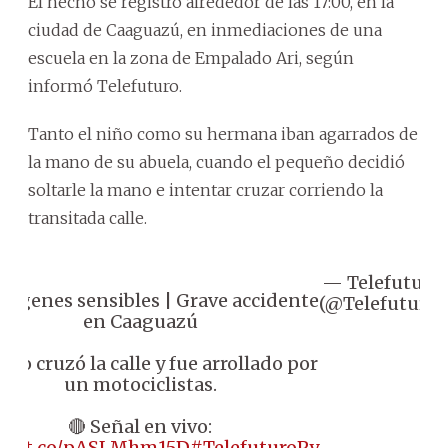
El hecho se registró alrededor de las 17:00, en la
ciudad de Caaguazú, en inmediaciones de una
escuela en la zona de Empalado Ari, según
informó Telefuturo.
Tanto el niño como su hermana iban agarrados de
la mano de su abuela, cuando el pequeño decidió
soltarle la mano e intentar cruzar corriendo la
transitada calle.
— Telefuturo
mágenes sensibles | Grave accidente
(@Telefuturo)
en Caaguazú
 Niño cruzó la calle y fue arrollado por
un motociclistas.
🔴 Señal en vivo:
ps://t.co/pASLMhm15D
#TelefuturoPy