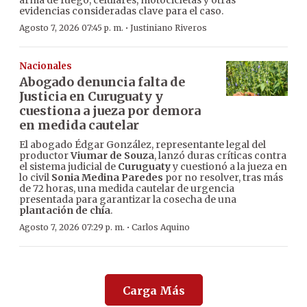
arma de fuego, celulares, motocicletas y otras
evidencias consideradas clave para el caso.
·
Agosto 7, 2026 07:45 p. m.
Justiniano Riveros
Nacionales
Abogado denuncia falta de
Justicia en Curuguaty y
cuestiona a jueza por demora
en medida cautelar
El abogado Édgar González, representante legal del
productor
Viumar de Souza
, lanzó duras críticas contra
el sistema judicial de
Curuguaty
y cuestionó a la jueza en
lo civil
Sonia Medina Paredes
por no resolver, tras más
de 72 horas, una medida cautelar de urgencia
presentada para garantizar la cosecha de una
plantación de chía
.
·
Agosto 7, 2026 07:29 p. m.
Carlos Aquino
Carga Más