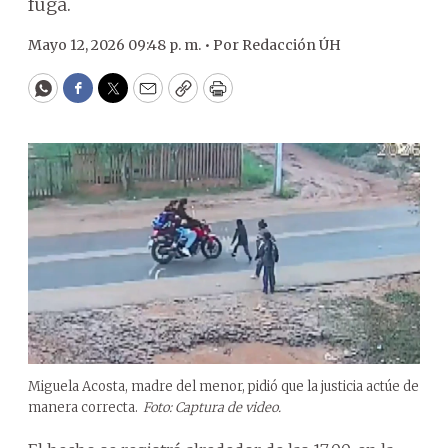
fuga.
Mayo 12, 2026 09:48 p. m. •
Por
Redacción ÚH
WhatsApp
Facebook
Twitter
Email
Copy
Print
Miguela Acosta, madre del menor, pidió que la justicia actúe de
manera correcta.
Foto: Captura de video.