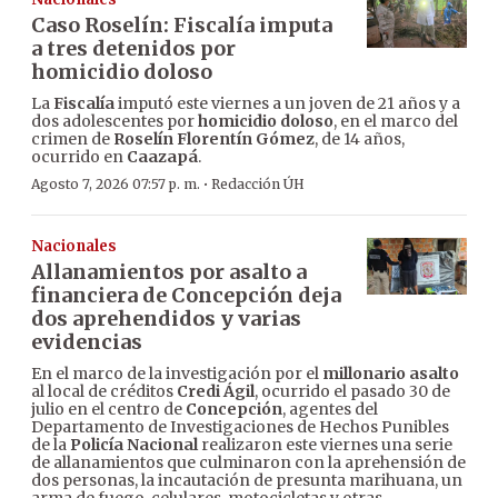
Caso Roselín: Fiscalía imputa
a tres detenidos por
homicidio doloso
La
Fiscalía
imputó este viernes a un joven de 21 años y a
dos adolescentes por
homicidio doloso
, en el marco del
crimen de
Roselín Florentín Gómez
, de 14 años,
ocurrido en
Caazapá
.
·
Agosto 7, 2026 07:57 p. m.
Redacción ÚH
Nacionales
Allanamientos por asalto a
financiera de Concepción deja
dos aprehendidos y varias
evidencias
En el marco de la investigación por el
millonario asalto
al local de créditos
Credi Ágil
, ocurrido el pasado 30 de
julio en el centro de
Concepción
, agentes del
Departamento de Investigaciones de Hechos Punibles
de la
Policía Nacional
realizaron este viernes una serie
de allanamientos que culminaron con la aprehensión de
dos personas, la incautación de presunta marihuana, un