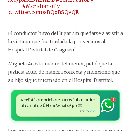
#MeridianoPy
pic.twitter.com/sBQoBSQvQE
El conductor huyó del lugar sin quedarse a asistir a
la víctima, que fue trasladada por vecinos al
Hospital Distrital de Caaguazú.
Miguela Acosta, madre del menor, pidió que la
justicia actúe de manera correcta y mencionó que
su hijo sigue internado en el Hospital Distrital.
Recibí las noticias en tu celular, unite
1
al canal de ÚH en WhatsApp 🤩
✓✓
02:37
Los vecinos exponen que no es la primera vez que