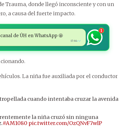
 de Trauma, donde llegó inconsciente y con un
o, a causa del fuerte impacto.
1
 al canal de ÚH en WhatsApp 🤩
17:44
✓✓
ucionando.
hículos. La niña fue auxiliada por el conductor
tropellada cuando intentaba cruzar la avenida
parentemente la niña cruzó sin ninguna
z.
#AM1080
pic.twitter.com/OzQNvF7wlP