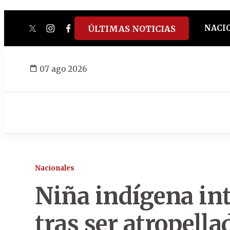
NACI
ÚLTIMAS NOTICIAS
twitter
instagram
facebook
tiktok
youtube
spotify
07 ago 2026
Nacionales
Niña indígena in
tras ser atropella