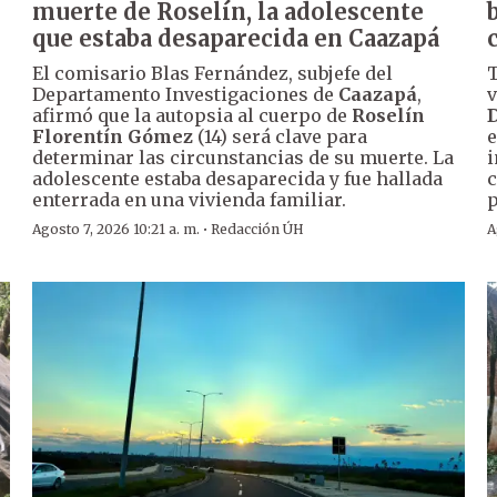
muerte de Roselín, la adolescente
que estaba desaparecida en Caazapá
El comisario Blas Fernández, subjefe del
T
Departamento Investigaciones de
Caazapá
,
v
afirmó que la autopsia al cuerpo de
Roselín
D
Florentín Gómez
(14) será clave para
e
determinar las circunstancias de su muerte. La
i
adolescente estaba desaparecida y fue hallada
c
enterrada en una vivienda familiar.
p
·
Agosto 7, 2026 10:21 a. m.
Redacción ÚH
A