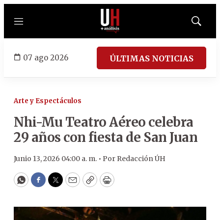
Menú
Mostrar
búsqued
07 ago 2026
ÚLTIMAS NOTICIAS
Arte y Espectáculos
Nhi-Mu Teatro Aéreo celebra
29 años con fiesta de San Juan
Junio 13, 2026 04:00 a. m. •
Por
Redacción ÚH
WhatsApp
Facebook
Twitter
Email
Copy
Print