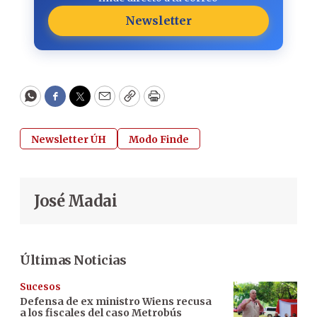
Newsletter
WhatsApp
Facebook
Twitter
Email
Copy
Print
Newsletter ÚH
Modo Finde
José Madai
Últimas Noticias
Sucesos
Defensa de ex ministro Wiens recusa
a los fiscales del caso Metrobús