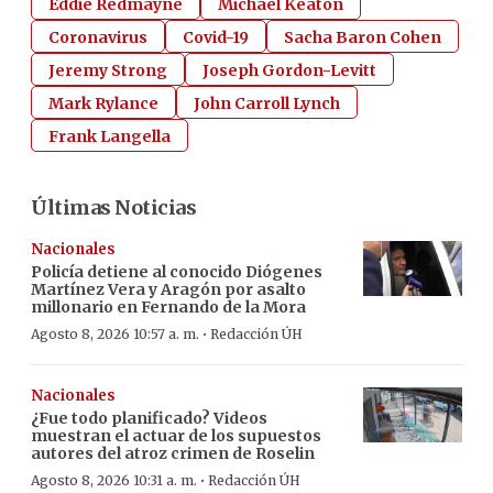
Eddie Redmayne
Michael Keaton
Coronavirus
Covid-19
Sacha Baron Cohen
Jeremy Strong
Joseph Gordon-Levitt
Mark Rylance
John Carroll Lynch
Frank Langella
Últimas Noticias
Nacionales
Policía detiene al conocido Diógenes
Martínez Vera y Aragón por asalto
millonario en Fernando de la Mora
·
Agosto 8, 2026 10:57 a. m.
Redacción ÚH
Nacionales
¿Fue todo planificado? Videos
muestran el actuar de los supuestos
autores del atroz crimen de Roselin
·
Agosto 8, 2026 10:31 a. m.
Redacción ÚH