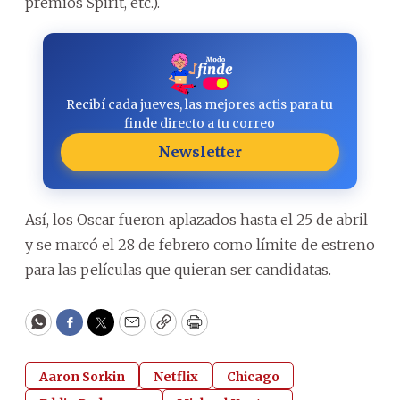
premios Spirit, etc.).
Recibí cada jueves, las mejores actis para tu
finde directo a tu correo
Newsletter
Así, los Oscar fueron aplazados hasta el 25 de abril
y se marcó el 28 de febrero como límite de estreno
para las películas que quieran ser candidatas.
WhatsApp
Facebook
Twitter
Email
Copy
Print
Aaron Sorkin
Netflix
Chicago