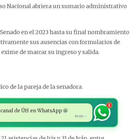
so Nacional abriera un sumario administrativo
l Senado en el 2023 hasta su final nombramiento
titivamente sus ausencias con formularios de
 exime de marcar su ingreso y salida.
ico de la pareja de la senadora.
1
 al canal de ÚH en WhatsApp 🤩
05:00
✓✓
 asistencias de Iris y 31 de Iván, entre