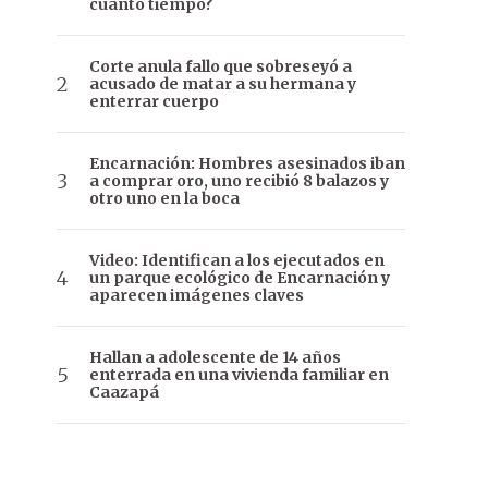
cuánto tiempo?
Corte anula fallo que sobreseyó a
acusado de matar a su hermana y
enterrar cuerpo
Encarnación: Hombres asesinados iban
a comprar oro, uno recibió 8 balazos y
otro uno en la boca
Video: Identifican a los ejecutados en
un parque ecológico de Encarnación y
aparecen imágenes claves
Hallan a adolescente de 14 años
enterrada en una vivienda familiar en
Caazapá