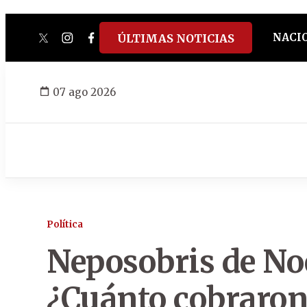
NACI
ÚLTIMAS NOTICIAS
twitter
instagram
facebook
tiktok
youtube
spotify
07 ago 2026
Política
Neposobris de Noe
¿Cuánto cobraron