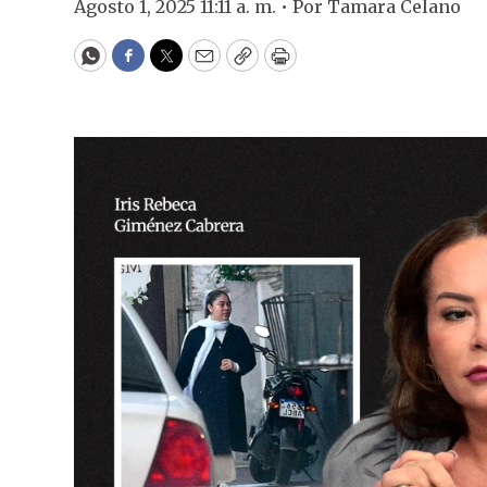
Agosto 1, 2025 11:11 a. m. •
Por
Tamara Celano
WhatsApp
Facebook
Twitter
Email
Copy
Print