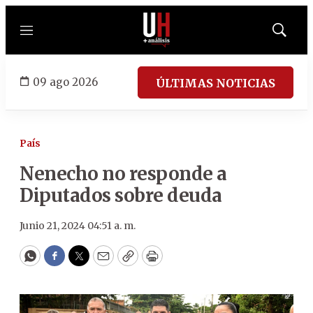
Menú
Mostrar
búsqued
09 ago 2026
ÚLTIMAS NOTICIAS
País
Nenecho no responde a
Diputados sobre deuda
Junio 21, 2024 04:51 a. m.
WhatsApp
Facebook
Twitter
Email
Copy
Print