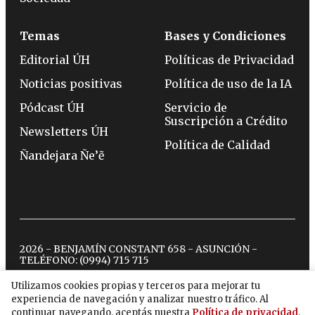
Temas
Bases y Condiciones
Editorial ÚH
Políticas de Privacidad
Noticias positivas
Política de uso de la IA
Pódcast ÚH
Servicio de
Suscripción a Crédito
Newsletters ÚH
Política de Calidad
Ñandejara Ñe’ẽ
2026 - BENJAMÍN CONSTANT 658 - ASUNCIÓN -
TELÉFONO:
(0994) 715 715
Utilizamos cookies propias y terceros para mejorar tu
experiencia de navegación y analizar nuestro tráfico. Al
twitter
instagram
facebook
tiktok
youtube
spotify
continuar navegando, aceptás nuestra
Política de privacidad
.