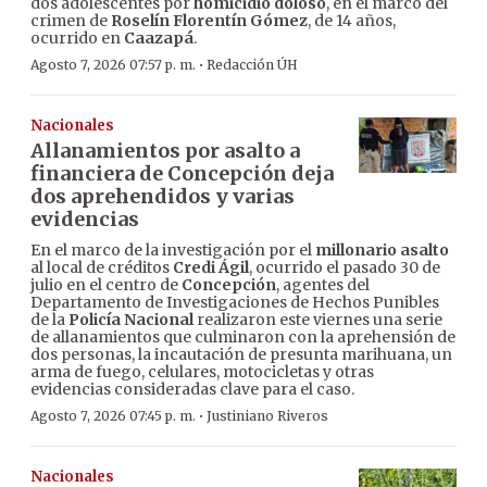
dos adolescentes por
homicidio doloso
, en el marco del
crimen de
Roselín Florentín Gómez
, de 14 años,
ocurrido en
Caazapá
.
·
Agosto 7, 2026 07:57 p. m.
Redacción ÚH
Nacionales
Allanamientos por asalto a
financiera de Concepción deja
dos aprehendidos y varias
evidencias
En el marco de la investigación por el
millonario asalto
al local de créditos
Credi Ágil
, ocurrido el pasado 30 de
julio en el centro de
Concepción
, agentes del
Departamento de Investigaciones de Hechos Punibles
de la
Policía Nacional
realizaron este viernes una serie
de allanamientos que culminaron con la aprehensión de
dos personas, la incautación de presunta marihuana, un
arma de fuego, celulares, motocicletas y otras
evidencias consideradas clave para el caso.
·
Agosto 7, 2026 07:45 p. m.
Justiniano Riveros
Nacionales