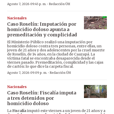
·
Agosto 7, 2026 09:45 p. m.
Redacción ÚH
Nacionales
Caso Roselín: Imputación por
homicidio doloso apunta a
premeditación y complicidad
El Ministerio Público realizó una imputación por
homicidio doloso contra tres personas, entre ellas, un
joven de 21 años y dos adolescentes por la cruel muerte
de Roselín, de 14 años, en la ciudad de Caazapá. La
víctima fatal se encontraba desaparecida desde el
viernes pasado. Premeditación, complicidad y las cajas
de cartón: lo que dice la carpeta fiscal.
·
Agosto 7, 2026 09:09 p. m.
Redacción ÚH
Nacionales
Caso Roselín: Fiscalía imputa
a tres detenidos por
homicidio doloso
La
Fiscalía
imputó este viernes a un joven de 21 años y a