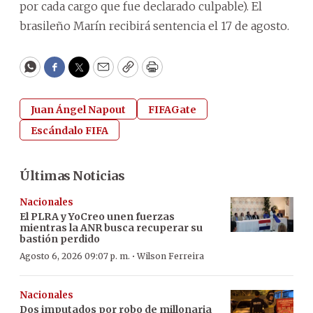
por cada cargo que fue declarado culpable). El
brasileño Marín recibirá sentencia el 17 de agosto.
WhatsApp
Facebook
Twitter
Email
Copy
Print
Juan Ángel Napout
FIFAGate
Escándalo FIFA
Últimas Noticias
Nacionales
El PLRA y YoCreo unen fuerzas
mientras la ANR busca recuperar su
bastión perdido
·
Agosto 6, 2026 09:07 p. m.
Wilson Ferreira
Nacionales
Dos imputados por robo de millonaria