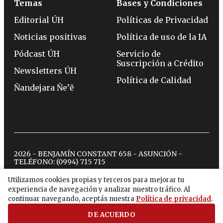
Temas
Bases y Condiciones
Editorial ÚH
Políticas de Privacidad
Noticias positivas
Política de uso de la IA
Pódcast ÚH
Servicio de
Suscripción a Crédito
Newsletters ÚH
Política de Calidad
Ñandejara Ñe’ẽ
2026 - BENJAMÍN CONSTANT 658 - ASUNCIÓN -
TELÉFONO:
(0994) 715 715
Utilizamos cookies propias y terceros para mejorar tu
experiencia de navegación y analizar nuestro tráfico. Al
twitter
instagram
facebook
tiktok
youtube
spotify
continuar navegando, aceptás nuestra
Política de privacidad
.
DE ACUERDO