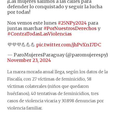
¡Las mujeres salimos a las calles para
defender lo conquistado y seguir la lucha
por todas!
Nos vemos este lunes
#25NPy2024
para
juntas marchar
#PorNuestrosDerechos
y
#ContraTodasLasViolencias
💜💜💜💪💪💪
pic.twitter.com/jhPvXn17DC
— ParoMujeresParaguay (@paromujerespy)
November 23, 2024
La marea morada anual llega, según los datos de la
Fiscalía, con 27 víctimas de feminicidio, 58
víctimas colaterales (niños que quedaron
huérfanos), 40 tentativas de feminicidios, tres
casos de violencia vicaria y 30.898 denuncias por
violencia familiar.