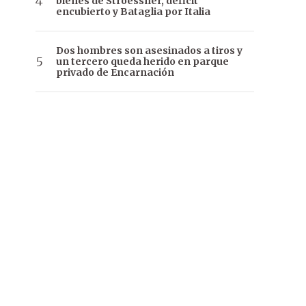
bienes de Stroessner, déficit
encubierto y Bataglia por Italia
Dos hombres son asesinados a tiros y
un tercero queda herido en parque
privado de Encarnación