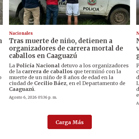
Nacionales
N
n
Tras muerte de niño, detienen a
organizadores de carrera mortal de
caballos en Caaguazú
La
Policía Nacional
detuvo a los organizadores
P
de la
carrera de caballos
que terminó con la
c
o
muerte de un niño de 8 años de edad en la
d
ciudad de
Cecilio Báez
, en el Departamento de
L
Caaguazú
.
d
e
Agosto 6, 2026 05:36 p. m.
A
Carga Más