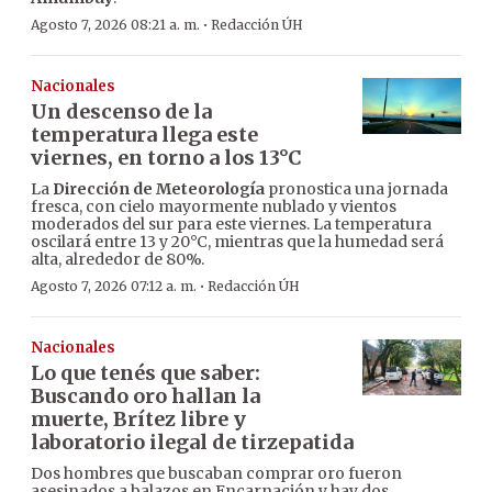
·
Agosto 7, 2026 08:21 a. m.
Redacción ÚH
Nacionales
Un descenso de la
temperatura llega este
viernes, en torno a los 13°C
La
Dirección de Meteorología
pronostica una jornada
fresca, con cielo mayormente nublado y vientos
moderados del sur para este viernes. La temperatura
oscilará entre 13 y 20°C, mientras que la humedad será
alta, alrededor de 80%.
·
Agosto 7, 2026 07:12 a. m.
Redacción ÚH
Nacionales
Lo que tenés que saber:
Buscando oro hallan la
muerte, Brítez libre y
laboratorio ilegal de tirzepatida
Dos hombres que buscaban comprar oro fueron
asesinados a balazos en Encarnación y hay dos