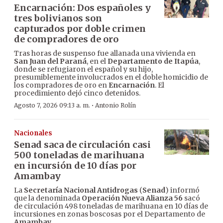
Encarnación: Dos españoles y
tres bolivianos son
capturados por doble crimen
de compradores de oro
Tras horas de suspenso fue allanada una vivienda en
San Juan del Paraná
, en el
Departamento de Itapúa
,
donde se refugiaron el español y su hijo,
presumiblemente involucrados en el doble homicidio de
los compradores de oro en
Encarnación
. El
procedimiento dejó cinco detenidos.
·
Agosto 7, 2026 09:13 a. m.
Antonio Rolín
Nacionales
Senad saca de circulación casi
500 toneladas de marihuana
en incursión de 10 días por
Amambay
La
Secretaría Nacional Antidrogas
(
Senad
) informó
que la denominada
Operación Nueva Alianza 56
sacó
de circulación 498 toneladas de marihuana en 10 días de
incursiones en zonas boscosas por el Departamento de
Amambay
.