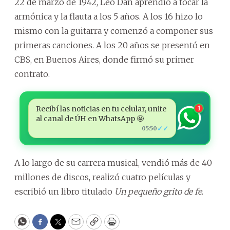
22 de marzo de 1942, Leo Dan aprendió a tocar la
armónica y la flauta a los 5 años. A los 16 hizo lo
mismo con la guitarra y comenzó a componer sus
primeras canciones. A los 20 años se presentó en
CBS, en Buenos Aires, donde firmó su primer
contrato.
Recibí las noticias en tu celular, unite
1
al canal de ÚH en WhatsApp 🤩
✓✓
05:50
A lo largo de su carrera musical, vendió más de 40
millones de discos, realizó cuatro películas y
escribió un libro titulado
Un pequeño grito de fe
.
WhatsApp
Facebook
Twitter
Email
Copy
Print