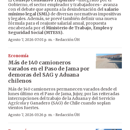
El
Consejo Consultivo Tripartito
–integrado por el
Gobierno, el sector empleador y trabajadores– avanza
con el debate que apunta a la desindexación del
salario
mínimo legal (SML)
de diversas normativas impositivas
y legales. Además, se prevé también definir una nueva
fórmula para el reajuste salarial anual, propuesta
encabezada por el
Ministerio de Trabajo, Empleo y
Seguridad Social (MTESS).
·
Agosto 7, 2026 07:01 p. m.
Redacción ÚH
Economía
Más de 140 camioneros
varados en el Paso de Jama por
demoras del SAG y Aduana
chilenos
Más de 140 camioneros permanecen varados desde el
lunes último en el Paso de Jama, Jujuy, por las reiteradas
interrupciones del trabajo de la Aduana y del Servicio
Agrícola y Ganadero (SAG) de Chile cuando soplan
vientos fuertes.
·
Agosto 7, 2026 03:26 p. m.
Redacción ÚH