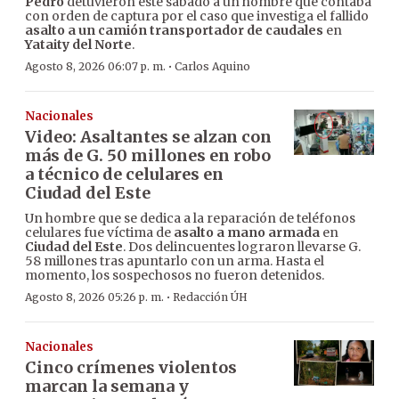
Pedro
detuvieron este sábado a un hombre que contaba
con orden de captura por el caso que investiga el fallido
asalto a un camión transportador de caudales
en
Yataity del Norte
.
·
Agosto 8, 2026 06:07 p. m.
Carlos Aquino
Nacionales
Video: Asaltantes se alzan con
más de G. 50 millones en robo
a técnico de celulares en
Ciudad del Este
Un hombre que se dedica a la reparación de teléfonos
celulares fue víctima de
asalto a mano armada
en
Ciudad del Este
. Dos delincuentes lograron llevarse G.
58 millones tras apuntarlo con un arma. Hasta el
momento, los sospechosos no fueron detenidos.
·
Agosto 8, 2026 05:26 p. m.
Redacción ÚH
Nacionales
Cinco crímenes violentos
marcan la semana y