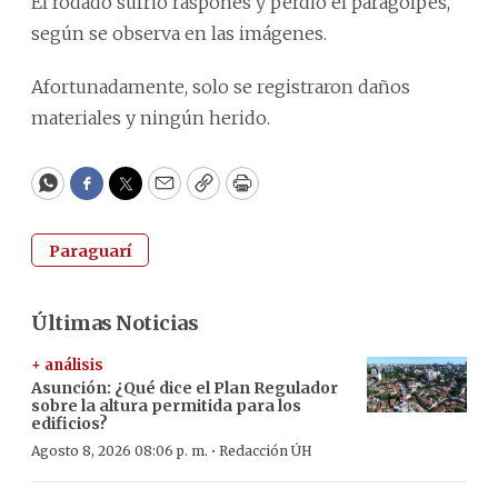
El rodado sufrió raspones y perdió el paragolpes,
según se observa en las imágenes.
Afortunadamente, solo se registraron daños
materiales y ningún herido.
WhatsApp
Facebook
Twitter
Email
Copy
Print
Paraguarí
Últimas Noticias
+ análisis
Asunción: ¿Qué dice el Plan Regulador
sobre la altura permitida para los
edificios?
·
Agosto 8, 2026 08:06 p. m.
Redacción ÚH