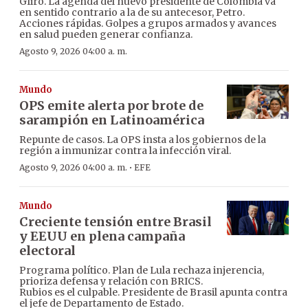
GIiro. La agenda del nuevo presidente de Colombia va
en sentido contrario a la de su antecesor, Petro.
Acciones rápidas. Golpes a grupos armados y avances
en salud pueden generar confianza.
Agosto 9, 2026 04:00 a. m.
Mundo
OPS emite alerta por brote de
sarampión en Latinoamérica
Repunte de casos. La OPS insta a los gobiernos de la
región a inmunizar contra la infección viral.
·
Agosto 9, 2026 04:00 a. m.
EFE
Mundo
Creciente tensión entre Brasil
y EEUU en plena campaña
electoral
Programa político. Plan de Lula rechaza injerencia,
prioriza defensa y relación con BRICS.
Rubios es el culpable. Presidente de Brasil apunta contra
el jefe de Departamento de Estado.