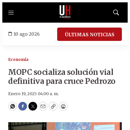
Menú
Mostrar
búsqued
10 ago 2026
ÚLTIMAS NOTICIAS
Economía
MOPC socializa solución vial
definitiva para cruce Pedrozo
Enero 19, 2025 04:00 a. m.
WhatsApp
Facebook
Twitter
Email
Copy
Print