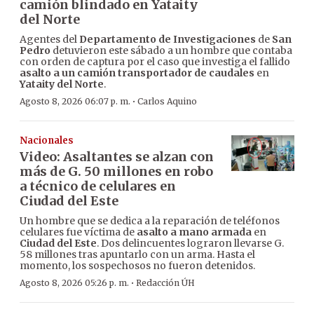
camión blindado en Yataity
del Norte
Agentes del
Departamento de Investigaciones
de
San
Pedro
detuvieron este sábado a un hombre que contaba
con orden de captura por el caso que investiga el fallido
asalto a un camión transportador de caudales
en
Yataity del Norte
.
·
Agosto 8, 2026 06:07 p. m.
Carlos Aquino
Nacionales
Video: Asaltantes se alzan con
más de G. 50 millones en robo
a técnico de celulares en
Ciudad del Este
Un hombre que se dedica a la reparación de teléfonos
celulares fue víctima de
asalto a mano armada
en
Ciudad del Este
. Dos delincuentes lograron llevarse G.
58 millones tras apuntarlo con un arma. Hasta el
momento, los sospechosos no fueron detenidos.
·
Agosto 8, 2026 05:26 p. m.
Redacción ÚH