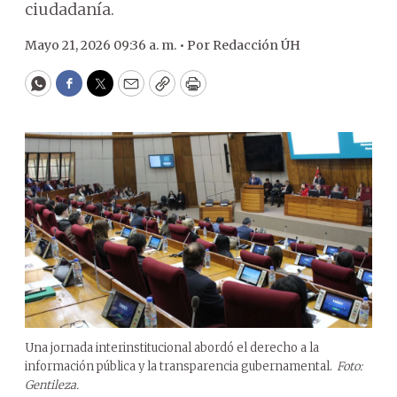
ciudadanía.
Mayo 21, 2026 09:36 a. m. •
Por
Redacción ÚH
WhatsApp
Facebook
Twitter
Email
Copy
Print
Una jornada interinstitucional abordó el derecho a la
información pública y la transparencia gubernamental.
Foto:
Gentileza.