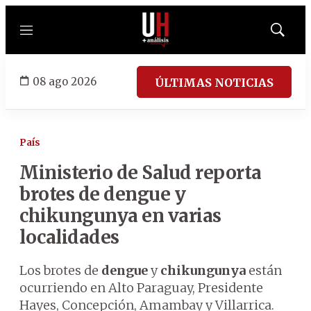
Menú
Mostrar
búsqued
08 ago 2026
ÚLTIMAS NOTICIAS
País
Ministerio de Salud reporta
brotes de dengue y
chikungunya en varias
localidades
Los brotes de
dengue
y
chikungunya
están
ocurriendo en Alto Paraguay, Presidente
Hayes, Concepción, Amambay y Villarrica.