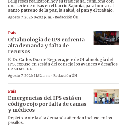
Feligreses realizaron hoy su tradicional comilona con
una serie de misas en el barrio
Sajonia
, para honrar al
santo patrono de la paz, la salud, el pan y el trabajo.
·
Agosto 7, 2026 04:02 p. m.
Redacción ÚH
País
Oftalmología de IPS enfrenta
alta demanda y falta de
recursos
El Dr. Carlos Duarte Reguera, jefe de Oftalmología del
IPS, expuso en sesión del consejo los avances y desafíos
de su sector.
·
Agosto 7, 2026 11:32 a. m.
Redacción ÚH
País
Emergencias del IPS está en
código rojo por falta de camas
y médicos
Repleto. Ante la alta demanda atienden incluso en los
pasillos.