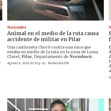
Nacionales
N
Animal en el medio de la ruta causa
accidente de militar en Pilar
Una camioneta chocó contra una vaca que
E
estaba en medio de la ruta en la zona de Loma
Clavel,
Pilar
, Departamento de
Ñeembucú
.
d
,
h
·
Agosto 6, 2026 10:24 p. m.
Redacción ÚH
d
a
A