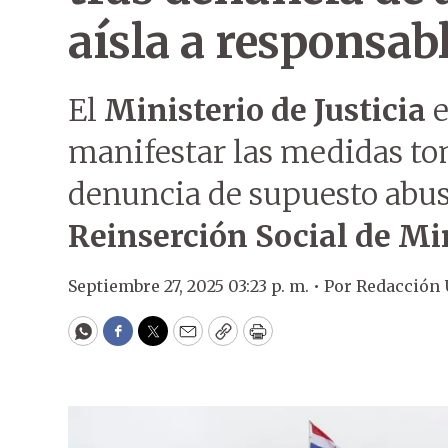
aísla a responsab
El
Ministerio de Justicia
e
manifestar las medidas to
denuncia de supuesto abus
Reinserción Social de M
Septiembre 27, 2025 03:23 p. m. •
Por
Redacción
WhatsApp
Facebook
Twitter
Email
Copy
Print