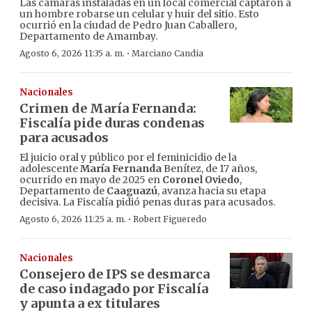
Las cámaras instaladas en un local comercial captaron a
un hombre robarse un celular y huir del sitio. Esto
ocurrió en la ciudad de Pedro Juan Caballero,
Departamento de Amambay.
·
Agosto 6, 2026 11:35 a. m.
Marciano Candia
Nacionales
Crimen de María Fernanda:
Fiscalía pide duras condenas
para acusados
El juicio oral y público por el feminicidio de la
adolescente
María Fernanda
Benítez, de 17 años,
ocurrido en mayo de 2025 en
Coronel Oviedo
,
Departamento de
Caaguazú
, avanza hacia su etapa
decisiva. La Fiscalía pidió penas duras para acusados.
·
Agosto 6, 2026 11:25 a. m.
Robert Figueredo
Nacionales
Consejero de IPS se desmarca
de caso indagado por Fiscalía
y apunta a ex titulares