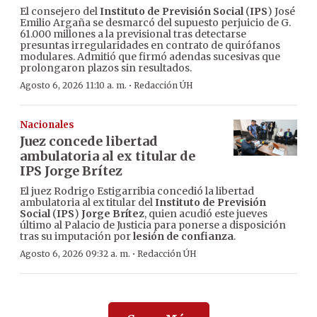
El consejero del
Instituto de Previsión Social
(
IPS
) José
Emilio Argaña se desmarcó del supuesto perjuicio de G.
61.000 millones a la previsional tras detectarse
presuntas irregularidades en contrato de quirófanos
modulares. Admitió que firmó adendas sucesivas que
prolongaron plazos sin resultados.
·
Agosto 6, 2026 11:10 a. m.
Redacción ÚH
Nacionales
Juez concede libertad
ambulatoria al ex titular de
IPS Jorge Brítez
El juez Rodrigo Estigarribia concedió la libertad
ambulatoria al ex titular del
Instituto de Previsión
Social
(
IPS
)
Jorge Brítez
, quien acudió este jueves
último al Palacio de Justicia para ponerse a disposición
tras su imputación por
lesión de confianza
.
·
Agosto 6, 2026 09:32 a. m.
Redacción ÚH