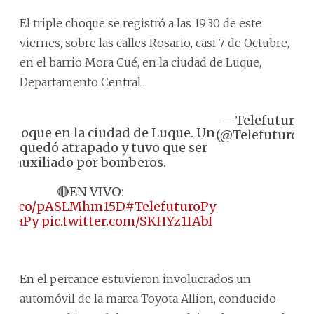
El triple choque se registró a las 19:30 de este
viernes, sobre las calles Rosario, casi 7 de Octubre,
en el barrio Mora Cué, en la ciudad de Luque,
Departamento Central.
— Telefuturo
A
e choque en la ciudad de Luque. Un
(@Telefuturo)
tar quedó atrapado y tuvo que ser
auxiliado por bomberos.
🔴EN VIVO:
://t.co/pASLMhm15D
#TelefuturoPy
upaPy
pic.twitter.com/SKHYz1IAbI
En el percance estuvieron involucrados un
automóvil de la marca Toyota Allion, conducido