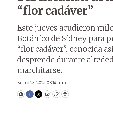
“flor cadáver”
Este jueves acudieron mile
Botánico de Sídney para pr
“flor cadáver”, conocida a
desprende durante alreded
marchitarse.
Enero 23, 2025 08:14 a. m.
WhatsApp
Facebook
Twitter
Email
Copy
Print