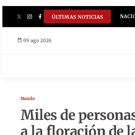
NACI
ÚLTIMAS NOTICIAS
twitter
instagram
facebook
tiktok
youtube
spotify
09 ago 2026
Mundo
Miles de persona
a la floración de