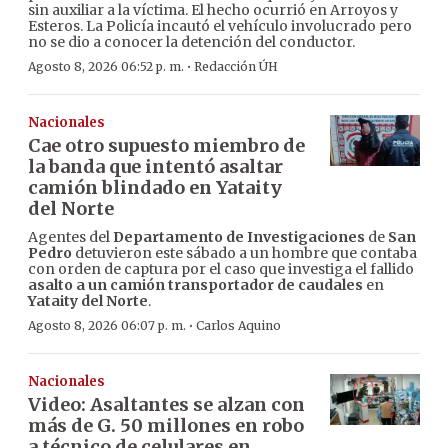
sin auxiliar a la víctima. El hecho ocurrió en Arroyos y
Esteros. La Policía incautó el vehículo involucrado pero
no se dio a conocer la detención del conductor.
·
Agosto 8, 2026 06:52 p. m.
Redacción ÚH
Nacionales
Cae otro supuesto miembro de
la banda que intentó asaltar
camión blindado en Yataity
del Norte
Agentes del
Departamento de Investigaciones
de
San
Pedro
detuvieron este sábado a un hombre que contaba
con orden de captura por el caso que investiga el fallido
asalto a un camión transportador de caudales
en
Yataity del Norte
.
·
Agosto 8, 2026 06:07 p. m.
Carlos Aquino
Nacionales
Video: Asaltantes se alzan con
más de G. 50 millones en robo
a técnico de celulares en