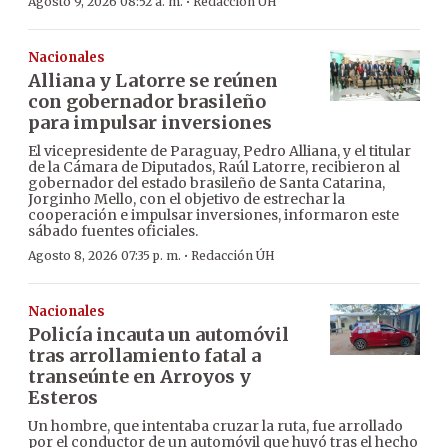
·
Agosto 9, 2026 08:52 a. m.
Redacción ÚH
Nacionales
Alliana y Latorre se reúnen
con gobernador brasileño
para impulsar inversiones
El vicepresidente de Paraguay, Pedro Alliana, y el titular
de la Cámara de Diputados, Raúl Latorre, recibieron al
gobernador del estado brasileño de Santa Catarina,
Jorginho Mello, con el objetivo de estrechar la
cooperación e impulsar inversiones, informaron este
sábado fuentes oficiales.
·
Agosto 8, 2026 07:35 p. m.
Redacción ÚH
Nacionales
Policía incauta un automóvil
tras arrollamiento fatal a
transeúnte en Arroyos y
Esteros
Un hombre, que intentaba cruzar la ruta, fue arrollado
por el conductor de un automóvil que huyó tras el hecho