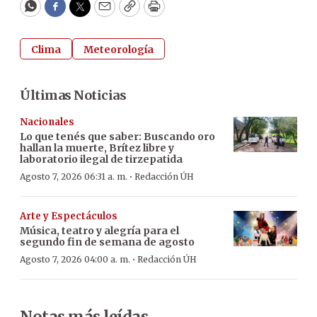
WhatsApp
Facebook
Twitter
Email
Copy
Print
Clima
Meteorología
Últimas Noticias
Nacionales
Lo que tenés que saber: Buscando oro
hallan la muerte, Brítez libre y
laboratorio ilegal de tirzepatida
·
Agosto 7, 2026 06:31 a. m.
Redacción ÚH
Arte y Espectáculos
Música, teatro y alegría para el
segundo fin de semana de agosto
·
Agosto 7, 2026 04:00 a. m.
Redacción ÚH
Notas más leídas