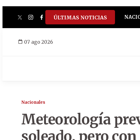
NACI
ÚLTIMAS NOTICIAS
twitter
instagram
facebook
tiktok
youtube
spotify
07 ago 2026
Nacionales
Meteorología pre
soleado, pero con