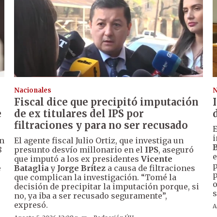
Nacionales
N
Fiscal dice que precipitó imputación
e
de ex titulares del IPS por
filtraciones y para no ser recusado
E
i
un
El agente fiscal Julio Ortiz, que investiga un
B
8
presunto desvío millonario en el
IPS
, aseguró
e
que imputó a los ex presidentes
Vicente
p
e
Bataglia
y
Jorge Brítez
a causa de filtraciones
p
que complican la investigación. “Tomé la
o
decisión de precipitar la imputación porque, si
s
no, ya iba a ser recusado seguramente”,
expresó.
A