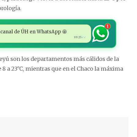
orología.
1
 al canal de ÚH en WhatsApp 🤩
09:25
✓✓
yú son los departamentos más cálidos de la
e 8 a 23°C, mientras que en el Chaco la máxima