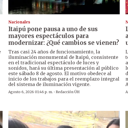
Nacionales
N
Itaipú pone pausa a uno de sus
mayores espectáculos para
modernizar: ¿Qué cambios se vienen?
e
Tras casi 24 años de funcionamiento, la
L
iluminación monumental de Itaipú, consistente
t
en el tradicional espectáculo de luces y
a
sonidos, hará su última presentación al público
l
este sábado 8 de agosto. El motivo obedece al
d
inicio de los trabajos para el reemplazo integral
m
del sistema de iluminación vigente.
A
·
Agosto 6, 2026 01:46 p. m.
Redacción ÚH
A