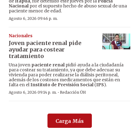
de
Itapúa
, fue detenido este jueves por la
Policía
Nacional
por el supuesto hecho de abuso sexual de una
paciente menor de edad.
Agosto 6, 2026 09:46 p. m.
Nacionales
Joven paciente renal pide
ayudar para costear
tratamiento
Una joven
paciente renal
pidió ayuda a la ciudadanía
para costear su tratamiento, ya que debe adecuar su
vivienda para poder realizarse la diálisis peritoneal,
además de los costosos medicamentos que están en
falta en el
Instituto de Previsión Social
(
IPS
).
·
Agosto 6, 2026 09:14 p. m.
Redacción ÚH
Carga Más