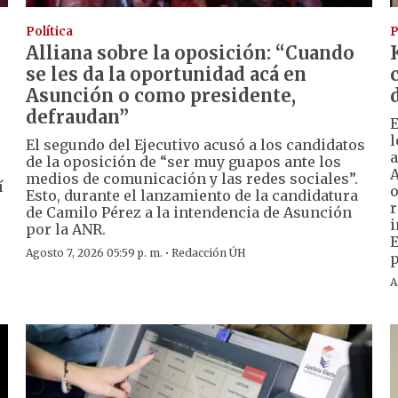
Política
P
Alliana sobre la oposición: “Cuando
se les da la oportunidad acá en
Asunción o como presidente,
defraudan”
E
l
El segundo del Ejecutivo acusó a los candidatos
a
de la oposición de “ser muy guapos ante los
A
medios de comunicación y las redes sociales”.
í
o
Esto, durante el lanzamiento de la candidatura
r
de Camilo Pérez a la intendencia de Asunción
i
por la ANR.
E
·
Agosto 7, 2026 05:59 p. m.
Redacción ÚH
p
A