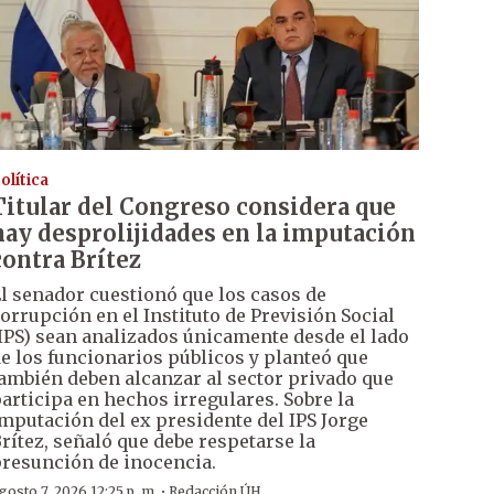
olítica
Titular del Congreso considera que
hay desprolijidades en la imputación
contra Brítez
l senador cuestionó que los casos de
orrupción en el Instituto de Previsión Social
IPS) sean analizados únicamente desde el lado
e los funcionarios públicos y planteó que
ambién deben alcanzar al sector privado que
articipa en hechos irregulares. Sobre la
mputación del ex presidente del IPS Jorge
rítez, señaló que debe respetarse la
resunción de inocencia.
·
gosto 7, 2026 12:25 p. m.
Redacción ÚH