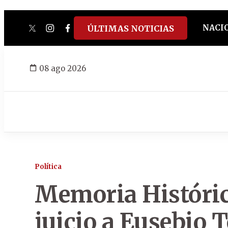
NACI
ÚLTIMAS NOTICIAS
twitter
instagram
facebook
tiktok
youtube
spotify
08 ago 2026
Política
Memoria Histórica
juicio a Eusebio 