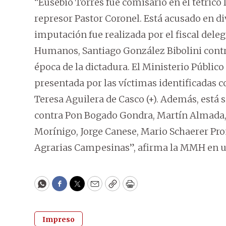
“Eusebio Torres fue comisario en el tétrico 
represor Pastor Coronel. Está acusado en di
imputación fue realizada por el fiscal del
Humanos, Santiago González Bibolini contra
época de la dictadura. El Ministerio Públic
presentada por las víctimas identificadas 
Teresa Aguilera de Casco (+). Además, está s
contra Pon Bogado Gondra, Martín Almada, 
Morínigo, Jorge Canese, Mario Schaerer Pr
Agrarias Campesinas”, afirma la MMH en 
WhatsApp
Facebook
Twitter
Email
Copy
Print
Impreso