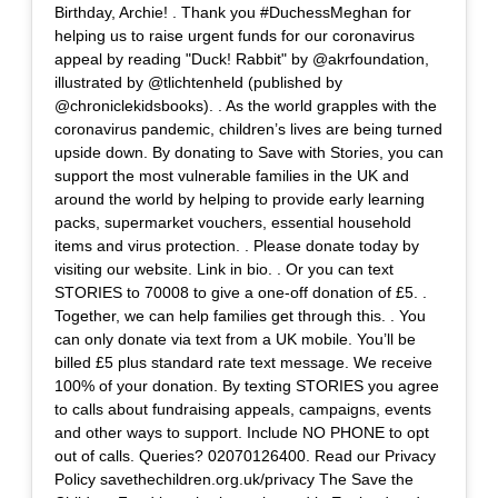
Birthday, Archie! . Thank you #DuchessMeghan for
helping us to raise urgent funds for our coronavirus
appeal by reading "Duck! Rabbit" by @akrfoundation,
illustrated by @tlichtenheld (published by
@chroniclekidsbooks). . As the world grapples with the
coronavirus pandemic, children’s lives are being turned
upside down. By donating to Save with Stories, you can
support the most vulnerable families in the UK and
around the world by helping to provide early learning
packs, supermarket vouchers, essential household
items and virus protection. . Please donate today by
visiting our website. Link in bio. . Or you can text
STORIES to 70008 to give a one-off donation of £5. .
Together, we can help families get through this. . You
can only donate via text from a UK mobile. You’ll be
billed £5 plus standard rate text message. We receive
100% of your donation. By texting STORIES you agree
to calls about fundraising appeals, campaigns, events
and other ways to support. Include NO PHONE to opt
out of calls. Queries? 02070126400. Read our Privacy
Policy savethechildren.org.uk/privacy The Save the