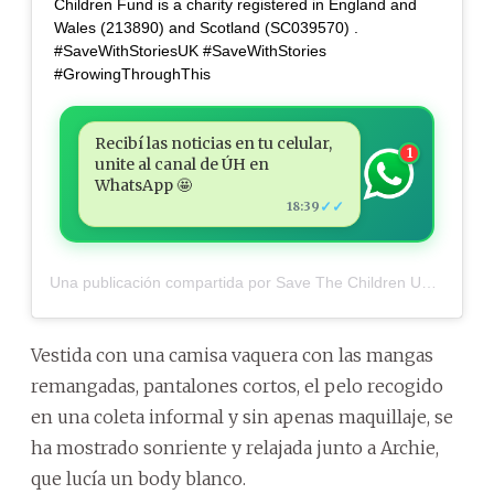
Children Fund is a charity registered in England and
Wales (213890) and Scotland (SC039570) .
#SaveWithStoriesUK #SaveWithStories
#GrowingThroughThis
Recibí las noticias en tu celular,
1
unite al canal de ÚH en
WhatsApp 🤩
✓✓
18:39
Una publicación compartida por
Save The Children UK
(@savech
Vestida con una camisa vaquera con las mangas
remangadas, pantalones cortos, el pelo recogido
en una coleta informal y sin apenas maquillaje, se
ha mostrado sonriente y relajada junto a Archie,
que lucía un body blanco.