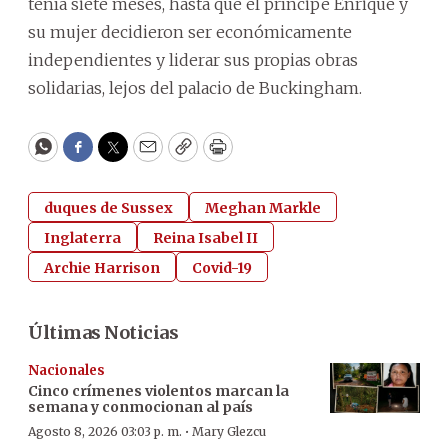
tenía siete meses, hasta que el príncipe Enrique y
su mujer decidieron ser económicamente
independientes y liderar sus propias obras
solidarias, lejos del palacio de Buckingham.
WhatsApp
Facebook
Twitter
Email
Copy
Print
duques de Sussex
Meghan Markle
Inglaterra
Reina Isabel II
Archie Harrison
Covid-19
Últimas Noticias
Nacionales
Cinco crímenes violentos marcan la
semana y conmocionan al país
·
Agosto 8, 2026 03:03 p. m.
Mary Glezcu