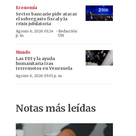
Economía
Sector bancario pide atacar
el sobregasto fiscal y la
crisis jubilatoria
·
Agosto 6, 2026 03:24
Redacción
p. m.
ÚH
Mundo
Las FDI y la ayuda
humanitaria tras
terremotos en Venezuela
Agosto 6, 2026 03:01 p. m.
Notas más leídas