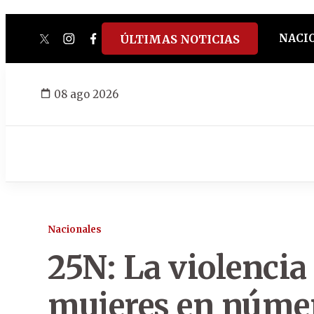
NACI
ÚLTIMAS NOTICIAS
twitter
instagram
facebook
tiktok
youtube
spotify
08 ago 2026
Nacionales
25N: La violencia
mujeres en númer