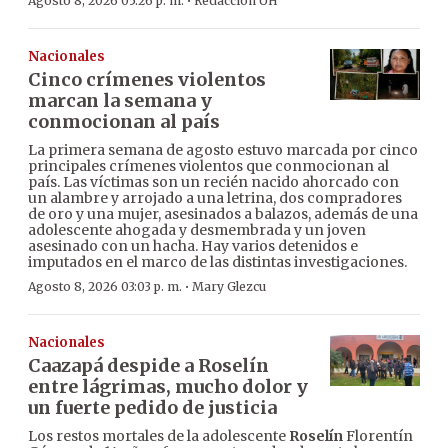
·
Agosto 8, 2026 05:26 p. m.
Redacción ÚH
Nacionales
Cinco crímenes violentos
marcan la semana y
conmocionan al país
La primera semana de agosto estuvo marcada por cinco
principales crímenes violentos que conmocionan al
país. Las víctimas son un recién nacido ahorcado con
un alambre y arrojado a una letrina, dos compradores
de oro y una mujer, asesinados a balazos, además de una
adolescente ahogada y desmembrada y un joven
asesinado con un hacha. Hay varios detenidos e
imputados en el marco de las distintas investigaciones.
·
Agosto 8, 2026 03:03 p. m.
Mary Glezcu
Nacionales
Caazapá despide a Roselín
entre lágrimas, mucho dolor y
un fuerte pedido de justicia
Los restos mortales de la adolescente
Roselín
Florentín