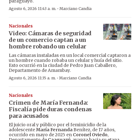
paraguayo.
·
Agosto 6, 2026 11:43 a. m.
Marciano Candia
Nacionales
Video: Cámaras de seguridad
de un comercio captan a un
hombre robando un celular
Las cámaras instaladas en un local comercial captaron a
un hombre cuando robaba un celular y huía del sitio.
Esto ocurrió en la ciudad de Pedro Juan Caballero,
Departamento de Amambay.
·
Agosto 6, 2026 11:35 a. m.
Marciano Candia
Nacionales
Crimen de María Fernanda:
Fiscalía pide duras condenas
para acusados
El juicio oral y público por el feminicidio de la
adolescente
María Fernanda
Benítez, de 17 años,
ocurrido en mayo de 2025 en
Coronel Oviedo
,
Departamento de
Caaguazú
, avanza hacia su etapa