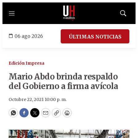
Menú
Mostrar
búsqued
06 ago 2026
ÚLTIMAS NOTICIAS
Edición Impresa
Mario Abdo brinda respaldo
del Gobierno a firma avícola
Octubre 22, 2021 10:00 p. m.
WhatsApp
Facebook
Twitter
Email
Copy
Print