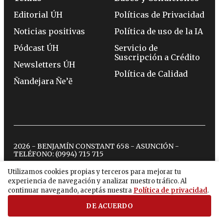
Editorial ÚH
Políticas de Privacidad
Noticias positivas
Política de uso de la IA
Pódcast ÚH
Servicio de
Suscripción a Crédito
Newsletters ÚH
Política de Calidad
Ñandejara Ñe’ẽ
2026 - BENJAMÍN CONSTANT 658 - ASUNCIÓN -
TELÉFONO:
(0994) 715 715
Utilizamos cookies propias y terceros para mejorar tu
experiencia de navegación y analizar nuestro tráfico. Al
twitter
instagram
facebook
tiktok
youtube
spotify
continuar navegando, aceptás nuestra
Política de privacidad
.
DE ACUERDO