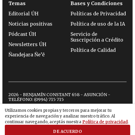
Temas
Bases y Condiciones
Editorial ÚH
Políticas de Privacidad
Noticias positivas
Política de uso de la IA
Pódcast ÚH
Servicio de
Suscripción a Crédito
Newsletters ÚH
Política de Calidad
Ñandejara Ñe’ẽ
2026 - BENJAMÍN CONSTANT 658 - ASUNCIÓN -
TELÉFONO:
(0994) 715 715
Utilizamos cookies propias y terceros para mejorar tu
experiencia de navegación y analizar nuestro tráfico. Al
twitter
instagram
facebook
tiktok
youtube
spotify
continuar navegando, aceptás nuestra
Política de privacidad
.
DE ACUERDO