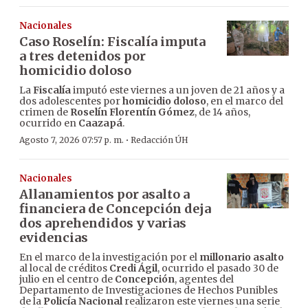
Nacionales
Caso Roselín: Fiscalía imputa
a tres detenidos por
homicidio doloso
La
Fiscalía
imputó este viernes a un joven de 21 años y a
dos adolescentes por
homicidio doloso
, en el marco del
crimen de
Roselín Florentín Gómez
, de 14 años,
ocurrido en
Caazapá
.
·
Agosto 7, 2026 07:57 p. m.
Redacción ÚH
Nacionales
Allanamientos por asalto a
financiera de Concepción deja
dos aprehendidos y varias
evidencias
En el marco de la investigación por el
millonario asalto
al local de créditos
Credi Ágil
, ocurrido el pasado 30 de
julio en el centro de
Concepción
, agentes del
Departamento de Investigaciones de Hechos Punibles
de la
Policía Nacional
realizaron este viernes una serie