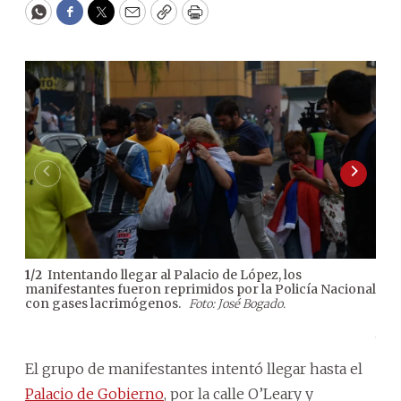
WhatsApp
Facebook
Twitter
Email
Copy
Print
Intentando llegar al Palacio de López, los
1
/
2
2
/
2
manifestantes fueron reprimidos por la Policía Nacional
zon
con gases lacrimógenos.
inte
Foto: José Bogado.
mien
José
El grupo de manifestantes intentó llegar hasta el
Palacio de Gobierno
, por la calle O’Leary y