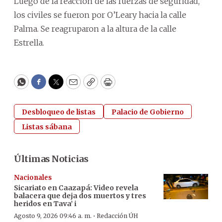
Luego de la reacción de las fuerzas de seguridad,
los civiles se fueron por O’Leary hacia la calle
Palma. Se reagruparon a la altura de la calle
Estrella.
WhatsApp
Facebook
Twitter
Email
Copy
Print
Desbloqueo de listas
Palacio de Gobierno
Listas sábana
Últimas Noticias
Nacionales
Sicariato en Caazapá: Video revela
balacera que deja dos muertos y tres
heridos en Tava’ i
·
Agosto 9, 2026 09:46 a. m.
Redacción ÚH