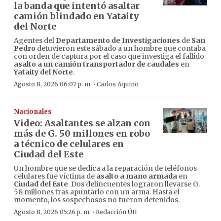
la banda que intentó asaltar
camión blindado en Yataity
del Norte
Agentes del
Departamento de Investigaciones
de
San
Pedro
detuvieron este sábado a un hombre que contaba
con orden de captura por el caso que investiga el fallido
asalto a un camión transportador de caudales
en
Yataity del Norte
.
·
Agosto 8, 2026 06:07 p. m.
Carlos Aquino
Nacionales
Video: Asaltantes se alzan con
más de G. 50 millones en robo
a técnico de celulares en
Ciudad del Este
Un hombre que se dedica a la reparación de teléfonos
celulares fue víctima de
asalto a mano armada
en
Ciudad del Este
. Dos delincuentes lograron llevarse G.
58 millones tras apuntarlo con un arma. Hasta el
momento, los sospechosos no fueron detenidos.
·
Agosto 8, 2026 05:26 p. m.
Redacción ÚH