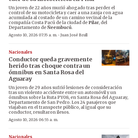
Un joven de 22 años murió ahogado tras perder el
control de su motocicleta y caer a una zanja con agua
acumulada al costado de un camino vecinal de la
compañía Costa Pacú de la ciudad de
Pilar
, del
Departamento de
Ñeembucú
.
·
Agosto 10, 2026 07:35 a. m.
Juan José Brull
Nacionales
Conductor queda gravemente
herido tras choque contra un
ómnibus en Santa Rosa del
Aguaray
Un joven de 29 años sufrió lesiones de consideración
tras un violento accidente entre un automóvil y un
ómnibus sobre la Ruta PY08, en Santa Rosa del Aguaray,
Departamento de San Pedro. Los 24 pasajeros que
viajaban en el transporte público, al igual que su
conductor, resultaron ilesos.
Agosto 10, 2026 06:55 a. m.
Nacionales