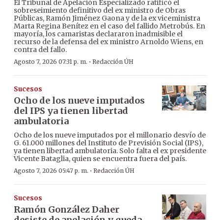
El Tribunal de Apelación Especializado ratificó el
sobreseimiento definitivo del ex ministro de Obras
Públicas, Ramón Jiménez Gaona y de la ex viceministra
Marta Regina Benítez en el caso del fallido Metrobús. En
mayoría, los camaristas declararon inadmisible el
recurso de la defensa del ex ministro Arnoldo Wiens, en
contra del fallo.
·
Agosto 7, 2026 07:31 p. m.
Redacción ÚH
Sucesos
Ocho de los nueve imputados
del IPS ya tienen libertad
ambulatoria
Ocho de los nueve imputados por el millonario desvío de
G. 61.000 millones del Instituto de Previsión Social (IPS),
ya tienen libertad ambulatoria. Solo falta el ex presidente
Vicente Bataglia, quien se encuentra fuera del país.
·
Agosto 7, 2026 05:47 p. m.
Redacción ÚH
Sucesos
Ramón González Daher
desiste de apelación y queda