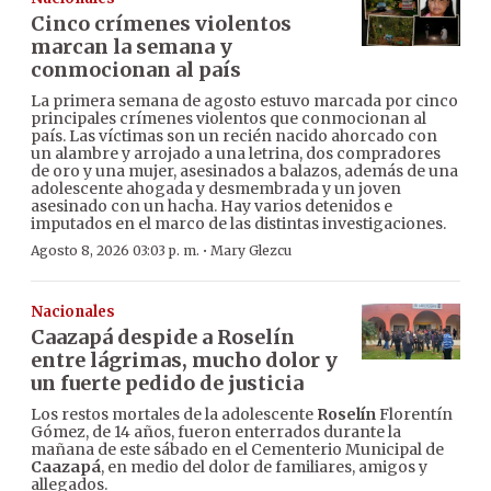
Cinco crímenes violentos
marcan la semana y
conmocionan al país
La primera semana de agosto estuvo marcada por cinco
principales crímenes violentos que conmocionan al
país. Las víctimas son un recién nacido ahorcado con
un alambre y arrojado a una letrina, dos compradores
de oro y una mujer, asesinados a balazos, además de una
adolescente ahogada y desmembrada y un joven
asesinado con un hacha. Hay varios detenidos e
imputados en el marco de las distintas investigaciones.
·
Agosto 8, 2026 03:03 p. m.
Mary Glezcu
Nacionales
Caazapá despide a Roselín
entre lágrimas, mucho dolor y
un fuerte pedido de justicia
Los restos mortales de la adolescente
Roselín
Florentín
Gómez, de 14 años, fueron enterrados durante la
mañana de este sábado en el Cementerio Municipal de
Caazapá
, en medio del dolor de familiares, amigos y
allegados.