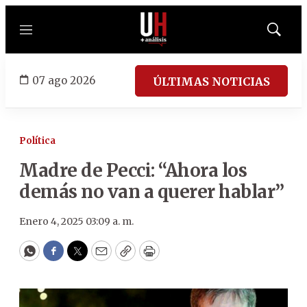
Menú
Mostrar
búsqued
07 ago 2026
ÚLTIMAS NOTICIAS
Política
Madre de Pecci: “Ahora los
demás no van a querer hablar”
Enero 4, 2025 03:09 a. m.
WhatsApp
Facebook
Twitter
Email
Copy
Print