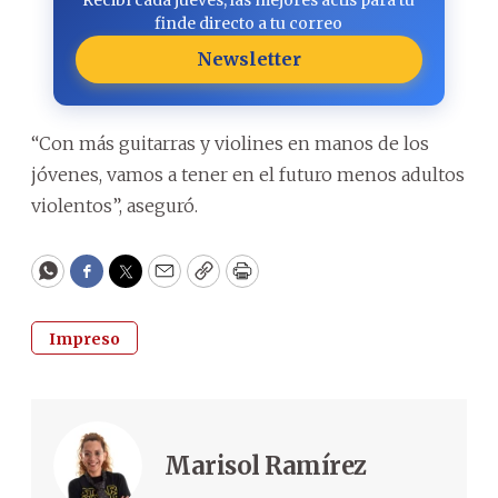
finde directo a tu correo
Newsletter
“Con más guitarras y violines en manos de los
jóvenes, vamos a tener en el futuro menos adultos
violentos”, aseguró.
WhatsApp
Facebook
Twitter
Email
Copy
Print
Impreso
Marisol Ramírez