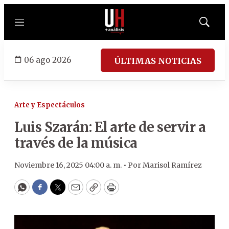
Menú
Mostrar
búsqued
06 ago 2026
ÚLTIMAS NOTICIAS
Arte y Espectáculos
Luis Szarán: El arte de servir a
través de la música
Noviembre 16, 2025 04:00 a. m. •
Por
Marisol Ramírez
WhatsApp
Facebook
Twitter
Email
Copy
Print