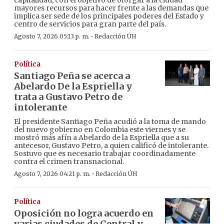
capitalidad, con el objetivo de otorgar a la ciudad
mayores recursos para hacer frente a las demandas que
implica ser sede de los principales poderes del Estado y
centro de servicios para gran parte del país.
·
Agosto 7, 2026 05:13 p. m.
Redacción ÚH
Política
Santiago Peña se acerca a
Abelardo De la Espriella y
trata a Gustavo Petro de
intolerante
El presidente Santiago Peña acudió a la toma de mando
del nuevo gobierno en Colombia este viernes y se
mostró más afín a Abelardo de la Espriella que a su
antecesor, Gustavo Petro, a quien calificó de intolerante.
Sostuvo que es necesario trabajar coordinadamente
contra el crimen transnacional.
·
Agosto 7, 2026 04:21 p. m.
Redacción ÚH
Política
Oposición no logra acuerdo en
varias ciudades de Central y