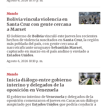
Agosto 6, 2026 10:57 p. m.
Mundo
Bolivia vincula violencia en
Santa Cruz con gente cercana
a Marset
El Gobierno de
Bolivia
vinculó este jueves los recientes
hechos de violencia suscitados en
Santa Cruz
, la región
más poblada del país, con gente cercana al
narcotraficante uruguayo
Sebastián Marset
,
capturado en marzo en el país andino y enviado a
Estados Unidos
.
Agosto 6, 2026 10:10 p. m.
Mundo
Inicia diálogo entre gobierno
interino y delegados de la
oposición en Venezuela
El gobierno interino de
Venezuela
y delegados de la
oposición comenzaron el jueves en Caracas un diálogo
auspiciado por
Estados Unidos
que podría conducir a