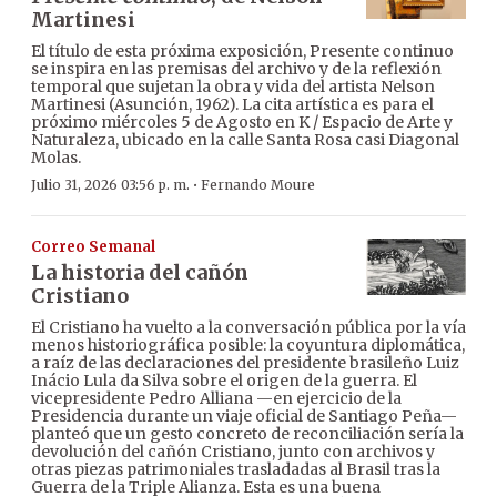
Martinesi
El título de esta próxima exposición, Presente continuo
se inspira en las premisas del archivo y de la reflexión
temporal que sujetan la obra y vida del artista Nelson
Martinesi (Asunción, 1962). La cita artística es para el
próximo miércoles 5 de Agosto en K / Espacio de Arte y
Naturaleza, ubicado en la calle Santa Rosa casi Diagonal
Molas.
·
Julio 31, 2026 03:56 p. m.
Fernando Moure
Correo Semanal
La historia del cañón
Cristiano
El Cristiano ha vuelto a la conversación pública por la vía
menos historiográfica posible: la coyuntura diplomática,
a raíz de las declaraciones del presidente brasileño Luiz
Inácio Lula da Silva sobre el origen de la guerra. El
vicepresidente Pedro Alliana —en ejercicio de la
Presidencia durante un viaje oficial de Santiago Peña—
planteó que un gesto concreto de reconciliación sería la
devolución del cañón Cristiano, junto con archivos y
otras piezas patrimoniales trasladadas al Brasil tras la
Guerra de la Triple Alianza. Esta es una buena