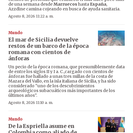
de una semana desde
Marruecos
hasta
España
,
Azzdine camina cojeando en busca de ayuda sanitaria.
Agosto 8, 2026 11:22 a. m.
Mundo
El mar de Sicilia devuelve
restos de un barco de la época
romana con cientos de
ánforas
Un pecio de la época romana, que presumiblemente data
de entre los siglos II y I a. C.,cargado con cientos de
ánforas fue hallado a unas tres millas de la costa de
Mazara del Vallo, en la isla italiana de Sicilia, y ha sido
considerado “uno de los descubrimientos
arqueológicos subacuáticos más importantes de los
últimos años”.
Agosto 8, 2026 11:10 a. m.
Mundo
De la Espriella asume en
Colombia como aliado de