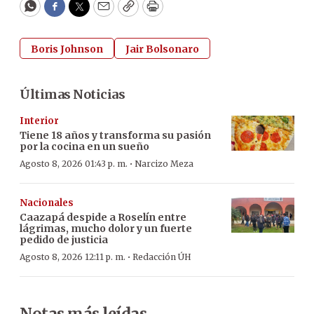
WhatsApp
Facebook
Twitter
Email
Copy
Print
Boris Johnson
Jair Bolsonaro
Últimas Noticias
Interior
Tiene 18 años y transforma su pasión
por la cocina en un sueño
·
Agosto 8, 2026 01:43 p. m.
Narcizo Meza
Nacionales
Caazapá despide a Roselín entre
lágrimas, mucho dolor y un fuerte
pedido de justicia
·
Agosto 8, 2026 12:11 p. m.
Redacción ÚH
Notas más leídas